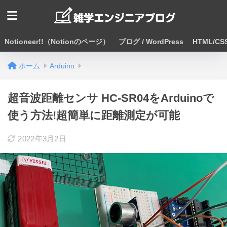
Notioneer!!（Notionのページ）
ブログ / WordPress
HTML/CSS
ホーム
Arduino
超音波距離センサ HC-SR04をArduinoで
使う方法!超簡単に距離測定が可能
2022年3月2日