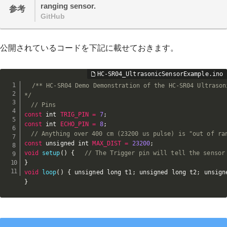
ranging sensor.
参考
GitHub
公開されているコードを下記に載せておきます。
/** HC-SR04 Demo Demonstration of the HC-SR04 Ultrason
*/
// Pins
const
 int 
TRIG_PIN
=
7
;
const
 int 
ECHO_PIN
=
8
;
// Anything over 400 cm (23200 us pulse) is "out of ra
const
 unsigned int 
MAX_DIST
=
23200
;
void
setup
(
)
{
// The Trigger pin will tell the sensor
}
void
loop
(
)
{
 unsigned long t1
;
 unsigned long t2
;
 unsign
}