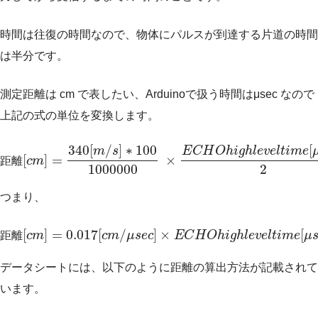
時間は往復の時間なので、物体にパルスが到達する片道の時間
は半分です。
測定距離は cm で表したい、Arduinoで扱う時間はμsec なので
上記の式の単位を変換します。
340
[
/
]
∗
100
[
m
s
E
C
H
O
h
i
g
h
l
e
v
e
l
t
i
m
e
[
]
=
×
距
離
c
m
1000000
2
つまり、
[
]
=
0.017
[
/
]
×
[
距
離
c
m
c
m
μ
s
e
c
E
C
H
O
h
i
g
h
l
e
v
e
l
t
i
m
e
μ
データシートには、以下のように距離の算出方法が記載されて
います。