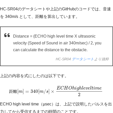
HC-SR04のデータシートや上記のGitHubのコードでは、音速
を 340m/s として、距離を算出しています。
Distance = (ECHO high level time X ultrasonic
velocity (Speed of Sound in air 340m/sec) / 2, you
can calculate the distance to the obstacle.
HC-SR04
データシート
より抜粋
上記の内容を式にしたのは以下です。
E
C
H
O
h
i
g
h
l
e
v
e
l
t
i
m
e
[
]
=
340
[
/
]
×
距
離
m
m
s
2
ECHO high level time（μsec）は、上記で説明したパルスを出
力してから受信するまでの時間のことです。