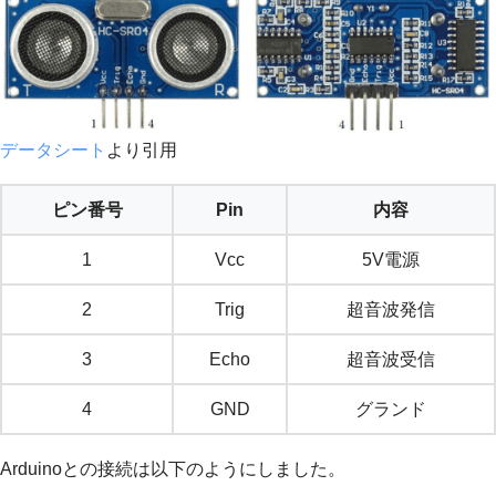
データシート
より引用
ピン番号
Pin
内容
1
Vcc
5V電源
2
Trig
超音波発信
3
Echo
超音波受信
4
GND
グランド
Arduinoとの接続は以下のようにしました。