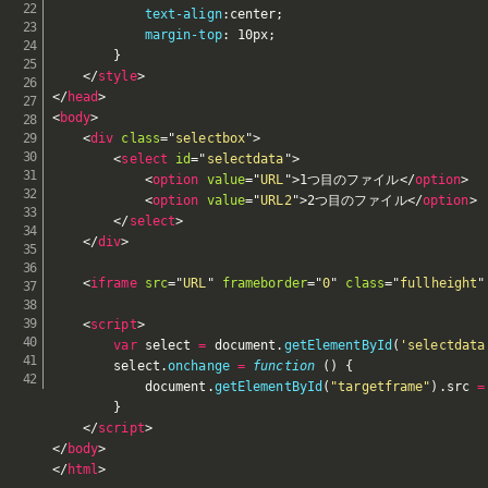
text-align
:
center
;
margin-top
:
 10px
;
}
</
style
>
</
head
>
<
body
>
<
div
class
=
"
selectbox
"
>
<
select
id
=
"
selectdata
"
>
<
option
value
=
"
URL
"
>
1つ目のファイル
</
option
>
<
option
value
=
"
URL2
"
>
2つ目のファイル
</
option
>
</
select
>
</
div
>
<
iframe
src
=
"
URL
"
frameborder
=
"
0
"
class
=
"
fullheight
"
<
script
>
var
 select 
=
 document
.
getElementById
(
'selectdata
        select
.
onchange
=
function
(
)
{
            document
.
getElementById
(
"targetframe"
)
.
src 
=
}
</
script
>
</
body
>
</
html
>