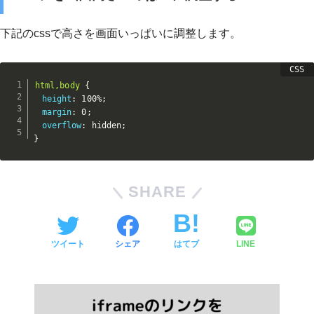
下記のcssで高さを画面いっぱいに調整します。
html,body
{
　height
:
 100%
;
　margin
:
 0
;
　overflow
:
 hidden
;
}
SHARE
ツイート
シェア
はてブ
LINE