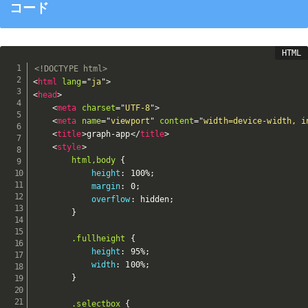
コード
<!DOCTYPE html>
<
html
lang
=
"
ja
"
>
<
head
>
<
meta
charset
=
"
UTF-8
"
>
<
meta
name
=
"
viewport
"
content
=
"
width=device-width, i
<
title
>
graph-app
</
title
>
<
style
>
html,body
{
height
:
 100%
;
margin
:
 0
;
overflow
:
 hidden
;
}
.fullheight
{
height
:
 95%
;
width
:
 100%
;
}
.selectbox
{