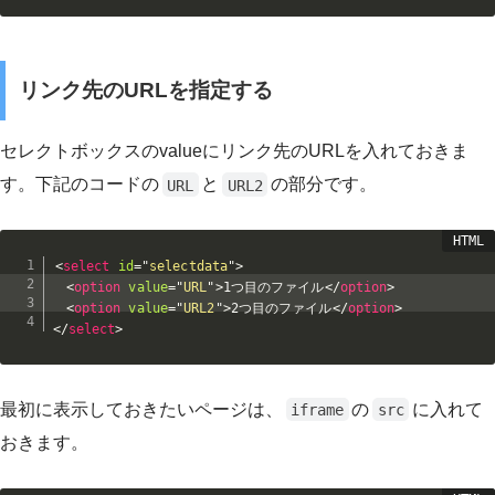
リンク先のURLを指定する
セレクトボックスのvalueにリンク先のURLを入れておきま
す。下記のコードの
と
の部分です。
URL
URL2
<
select
id
=
"
selectdata
"
>
<
option
value
=
"
URL
"
>
1つ目のファイル
</
option
>
<
option
value
=
"
URL2
"
>
2つ目のファイル
</
option
>
</
select
>
最初に表示しておきたいページは、
の
に入れて
iframe
src
おきます。