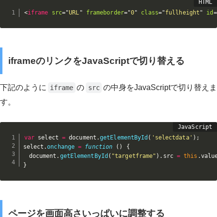
<
iframe
src
=
"
URL
"
frameborder
=
"
0
"
class
=
"
fullheight
"
id
=
iframeのリンクをJavaScriptで切り替える
下記のように
の
の中身をJavaScriptで切り替えま
iframe
src
す。
var
 select 
=
 document
.
getElementById
(
'selectdata'
)
;
select
.
onchange
=
function
(
)
{
　document
.
getElementById
(
"targetframe"
)
.
src 
=
this
.
valu
}
ページを画面高さいっぱいに調整する