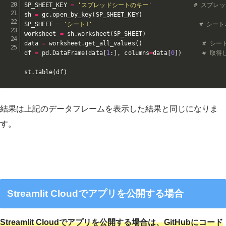
SP_SHEET_KEY 
=
'スプレッドシートのキー'
# スプレ
sh 
=
 gc
.
open_by_key
(
SP_SHEET_KEY
)
SP_SHEET 
=
'シート1'
# シー
worksheet 
=
 sh
.
worksheet
(
SP_SHEET
)
data 
=
 worksheet
.
get_all_values
(
)
# シー
df 
=
 pd
.
DataFrame
(
data
[
1
:
]
,
 columns
=
data
[
0
]
)
# 取得
st
.
table
(
df
)
結果は上記のデータフレームを表示した結果と同じになりま
す。
Streamlit Cloudでアプリを公開する場合
Streamlit Cloudでアプリを公開する場合は、GitHubにコード