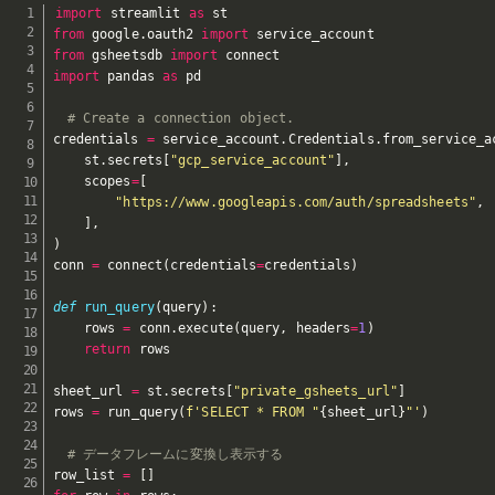
import
 streamlit 
as
from
 google
.
oauth2 
import
from
 gsheetsdb 
import
import
 pandas 
as
 pd

# Create a connection object.
credentials 
=
 service_account
.
Credentials
.
from_service_a
    st
.
secrets
[
"gcp_service_account"
]
,
    scopes
=
[
"https://www.googleapis.com/auth/spreadsheets"
,
]
,
)
conn 
=
 connect
(
credentials
=
credentials
)
def
run_query
(
query
)
:
    rows 
=
 conn
.
execute
(
query
,
 headers
=
1
)
return
 rows

sheet_url 
=
 st
.
secrets
[
"private_gsheets_url"
]
rows 
=
 run_query
(
f'SELECT * FROM "
{
sheet_url
}
"'
)
# データフレームに変換し表示する
row_list 
=
[
]