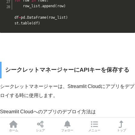
for
 row 
in
 rows
:
    row_list
.
append
(
row
)
df
=
pd
.
DataFrame
(
row_list
)
st
.
table
(
df
)
シークレットマネージャーにAPIキーを保存する
シークレットマネージャーは、Streamlit Cloudにアプリをデプ
ロイする時に使用します。
Streamlit Cloudへのアプリのデプロイ方法は
YouTube「
【Streamlit超入門】データ可視化・分析アプリを爆
速で作成できるPythonライブラリStreamlitの基礎を70分でマ
ホーム
シェア
フォロー
メニュー
トップ