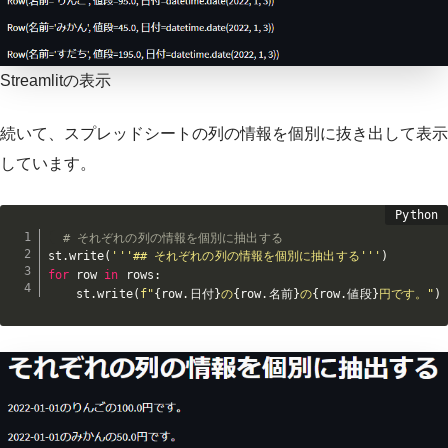
Streamlitの表示
続いて、スプレッドシートの列の情報を個別に抜き出して表示
しています。
# それぞれの列の情報を個別に抽出する
st
.
write
(
'''## それぞれの列の情報を個別に抽出する'''
)
for
 row 
in
 rows
:
    st
.
write
(
f"
{
row
.
日付
}
の
{
row
.
名前
}
の
{
row
.
値段
}
円です。"
)