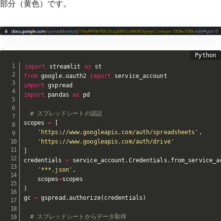
部分（黄色）です。
import
 streamlit 
as
from
 google
.
oauth2 
import
import
import
 pandas 
as
 pd

# スプレッドシートの認証
scopes 
=
[
'https://www.googleapis.com/auth/spreadsheets'
,
'https://www.googleapis.com/auth/drive'
]
credentials 
=
 service_account
.
Credentials
.
from_service_a
'***.json'
,
    scopes
=
)
gc 
=
 gspread
.
authorize
(
credentials
)
# スプレッドシートからデータ取得