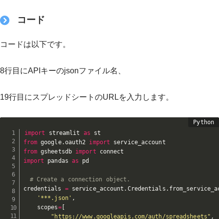
コード
コードは以下です。
8行目にAPIキーのjsonファイル名、
19行目にスプレッドシートのURLを入力します。
import
 streamlit 
as
from
 google
.
oauth2 
import
from
 gsheetsdb 
import
import
 pandas 
as
 pd

# Create a connection object.
credentials 
=
 service_account
.
Credentials
.
from_service_a
'***.json'
,
    scopes
=
[
"https://www.googleapis.com/auth/spreadsheets"
,