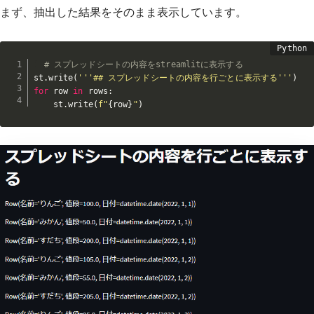
まず、抽出した結果をそのまま表示しています。
# スプレッドシートの内容をstreamlitに表示する
st
.
write
(
'''## スプレッドシートの内容を行ごとに表示する'''
)
for
 row 
in
 rows
:
    st
.
write
(
f"
{
row
}
"
)