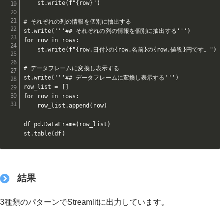
    st.write(f"{row}")

# それぞれの列の情報を個別に抽出する

st.write('''## それぞれの列の情報を個別に抽出する''')

for row in rows:

    st.write(f"{row.日付}の{row.名前}の{row.値段}円です。")

# データフレームに変換し表示する

st.write('''## データフレームに変換し表示する''')

row_list = []

for row in rows:    

    row_list.append(row)

df=pd.DataFrame(row_list)

st.table(df)
結果
3種類のパターンでStreamlitに出力しています。