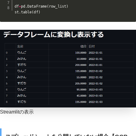
df
=
pd
.
DataFrame
(
row_list
)
st
.
table
(
df
)
Streamlitの表示