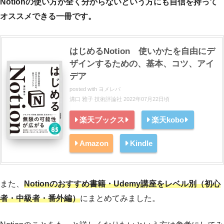
Notionの使い方が全く分からないという方にも自信を持って
オススメできる一冊です。
はじめるNotion 使いかたを自由にデ
ザインするための、基本、コツ、アイ
デア
posted with
ヨメレバ
溝口 雅子 技術評論社 2022年07月22日頃
楽天ブックス
楽天kobo
Amazon
Kindle
また、
Notionのおすすめ書籍・Udemy講座をレベル別（初心
者・中級者・番外編）
にまとめてみました。