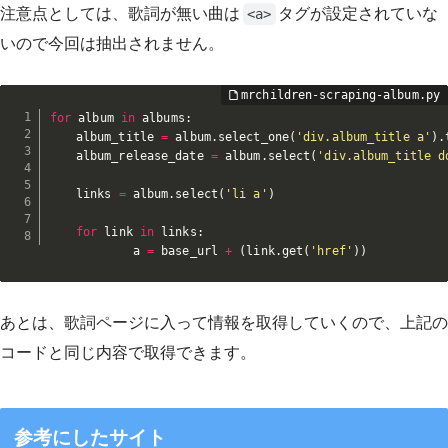
注意点としては、歌詞が無い曲は
タグが設定されていな
<a>
いので今回は抽出されません。
for
 album 
in
 albums
:
    album_title 
=
 album
.
select_one
(
'div.album_title a'
)
.
    album_release_date 
=
 album
.
select
(
'div.album_title d
    links 
=
 album
.
select
(
'li a'
)
for
 link 
in
 links
:
            a 
=
 base_url 
+
(
link
.
get
(
'href'
)
)
あとは、歌詞ページに入って情報を取得していくので、上記の
コードと同じ内容で取得できます。
参考にしたサイト