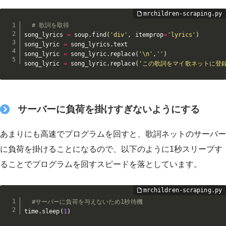
# 歌詞を取得
song_lyrics 
=
 soup
.
find
(
'div'
,
 itemprop
=
'lyrics'
)
song_lyric 
=
 song_lyrics
.
text

song_lyric 
=
 song_lyric
.
replace
(
'\n'
,
''
)
song_lyric 
=
 song_lyric
.
replace
(
'この歌詞をマイ歌ネットに登録
サーバーに負荷を掛けすぎないようにする
あまりにも高速でプログラムを回すと、歌詞ネットのサーバー
に負荷を掛けることになるので、以下のように1秒スリープす
ることでプログラムを回すスピードを落としています。
#サーバーに負荷を与えないため1秒待機
time
.
sleep
(
1
)