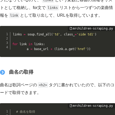
トとして格納し、for文で
リストから一つずつの楽曲情
links
報を
として取り出して、URLを取得しています。
link
links 
=
 soup
.
find_all
(
'td'
,
 class_
=
'side td1'
)
for
 link 
in
 links
:
        a 
=
 base_url 
+
(
link
.
a
.
get
(
'href'
)
)
曲名の取得
曲名は歌詞ページの
タグに書かれていたので、以下のコ
<h2>
ードで取得できます。
# 曲名を取得