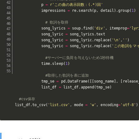
            p 
=
r'この曲の表示回数：(.*)回'
            impressions 
=
 re
.
search
(
p
,
 detail
)
.
group
(
1
)
# 歌詞を取得
            song_lyrics 
=
 soup
.
find
(
'div'
,
 itemprop
=
'lyr
            song_lyric 
=
 song_lyrics
.
text

            song_lyric 
=
 song_lyric
.
replace
(
'\n'
,
''
)
            song_lyric 
=
 song_lyric
.
replace
(
'この歌詞をマ
#サーバーに負荷を与えないため1秒待機
            time
.
sleep
(
1
)
#取得した歌詞を表に追加
            tmp_se 
=
 pd
.
DataFrame
(
[
[
song_name
]
,
[
release
            list_df 
=
 list_df
.
append
(
tmp_se
)
#csv保存
list_df
.
to_csv
(
'list.csv'
,
 mode 
=
'w'
,
 encoding
=
'utf-8'
)