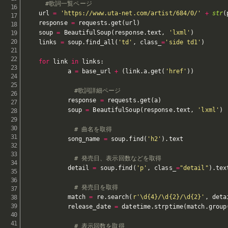
#歌詞一覧ページ
    url 
=
'https://www.uta-net.com/artist/684/0/'
+
str
(
    response 
=
 requests
.
get
(
url
)
    soup 
=
 BeautifulSoup
(
response
.
text
,
'lxml'
)
    links 
=
 soup
.
find_all
(
'td'
,
 class_
=
'side td1'
)
for
 link 
in
 links
:
            a 
=
 base_url 
+
(
link
.
a
.
get
(
'href'
)
)
#歌詞詳細ページ
            response 
=
 requests
.
get
(
a
)
            soup 
=
 BeautifulSoup
(
response
.
text
,
'lxml'
)
# 曲名を取得
            song_name 
=
 soup
.
find
(
'h2'
)
.
text

# 発売日、表示回数などを取得
            detail 
=
 soup
.
find
(
'p'
,
 class_
=
"detail"
)
.
text
# 発売日を取得
            match 
=
 re
.
search
(
r'\d{4}/\d{2}/\d{2}'
,
 deta
            release_date 
=
 datetime
.
strptime
(
match
.
group
# 表示回数を取得