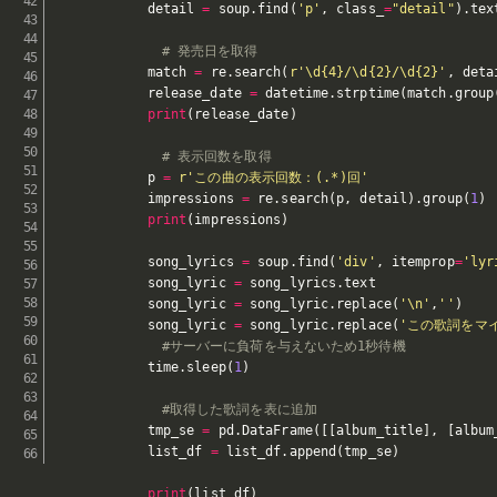
            detail 
=
 soup
.
find
(
'p'
,
 class_
=
"detail"
)
.
text
# 発売日を取得
            match 
=
 re
.
search
(
r'\d{4}/\d{2}/\d{2}'
,
 deta
            release_date 
=
 datetime
.
strptime
(
match
.
group
print
(
release_date
)
# 表示回数を取得
            p 
=
r'この曲の表示回数：(.*)回'
            impressions 
=
 re
.
search
(
p
,
 detail
)
.
group
(
1
)
print
(
impressions
)
            song_lyrics 
=
 soup
.
find
(
'div'
,
 itemprop
=
'lyr
            song_lyric 
=
 song_lyrics
.
text

            song_lyric 
=
 song_lyric
.
replace
(
'\n'
,
''
)
            song_lyric 
=
 song_lyric
.
replace
(
'この歌詞をマ
#サーバーに負荷を与えないため1秒待機
            time
.
sleep
(
1
)
#取得した歌詞を表に追加
            tmp_se 
=
 pd
.
DataFrame
(
[
[
album_title
]
,
[
album
            list_df 
=
 list_df
.
append
(
tmp_se
)
print
(
list_df
)