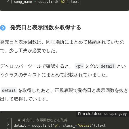
song_name 
=
 soup
.
find
(
'h2'
)
.
text
発売日と表示回数を取得する
発売日と表示回数は、同じ場所にまとめて格納されていたの
で、少し工夫が必要でした。
デベロッパーツールで確認すると、
タグの
とい
<p>
detail
うクラスのテキストにまとめて記載されていました。
を取得したあと、正規表現で発売日と表示回数を抜き
detail
出して取得しています。
# 発売日、表示回数などを取得
detail 
=
 soup
.
find
(
'p'
,
 class_
=
"detail"
)
.
text
