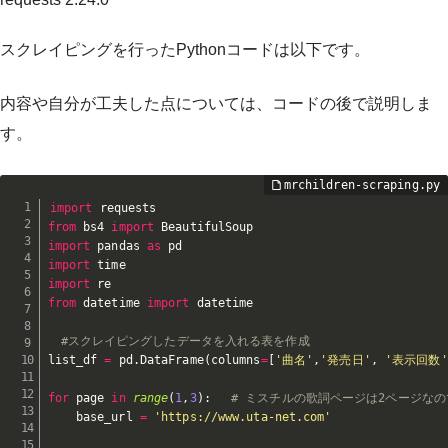
スクレイピングを行ったPythonコードは以下です。
内容や自分が工夫した点については、コードの後で説明しま
す。
import
from
 bs4 
import
import
 pandas 
as
import
import
from
 datetime 
import
 datetime

#スクレイピングしたデータを入れる表を作成
list_df 
=
 pd
.
DataFrame
(
columns
=
[
'曲名'
,
'発売日'
,
'表示回数'
for
 page 
in
range
(
1
,
3
)
:
# ミスチルの歌詞ページは2ページなの
    base_url 
=
'https://www.uta-net.com'