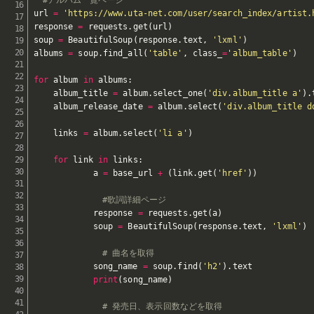
url 
=
'https://www.uta-net.com/user/search_index/artist.
response 
=
 requests
.
get
(
url
)
soup 
=
 BeautifulSoup
(
response
.
text
,
'lxml'
)
albums 
=
 soup
.
find_all
(
'table'
,
 class_
=
'album_table'
)
for
 album 
in
 albums
:
    album_title 
=
 album
.
select_one
(
'div.album_title a'
)
.
    album_release_date 
=
 album
.
select
(
'div.album_title d
    links 
=
 album
.
select
(
'li a'
)
for
 link 
in
 links
:
            a 
=
 base_url 
+
(
link
.
get
(
'href'
)
)
#歌詞詳細ページ
            response 
=
 requests
.
get
(
a
)
            soup 
=
 BeautifulSoup
(
response
.
text
,
'lxml'
)
# 曲名を取得
            song_name 
=
 soup
.
find
(
'h2'
)
.
text

print
(
song_name
)
# 発売日、表示回数などを取得