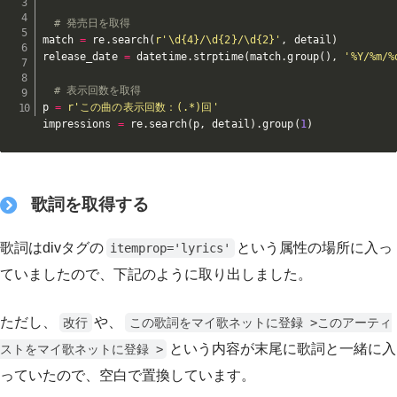
# 発売日を取得
match 
=
 re
.
search
(
r'\d{4}/\d{2}/\d{2}'
,
 detail
)
release_date 
=
 datetime
.
strptime
(
match
.
group
(
)
,
'%Y/%m/%
# 表示回数を取得
p 
=
r'この曲の表示回数：(.*)回'
impressions 
=
 re
.
search
(
p
,
 detail
)
.
group
(
1
)
歌詞を取得する
歌詞はdivタグの
という属性の場所に入っ
itemprop='lyrics'
ていましたので、下記のように取り出しました。
ただし、
や、
改行
この歌詞をマイ歌ネットに登録 >このアーティ
という内容が末尾に歌詞と一緒に入
ストをマイ歌ネットに登録 >
っていたので、空白で置換しています。