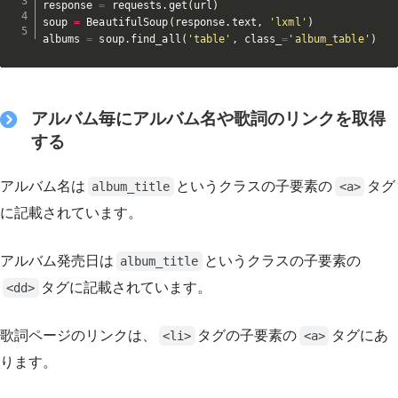
response 
=
 requests
.
get
(
url
)
soup 
=
 BeautifulSoup
(
response
.
text
,
'lxml'
)
albums 
=
 soup
.
find_all
(
'table'
,
 class_
=
'album_table'
)
アルバム毎にアルバム名や歌詞のリンクを取得
する
アルバム名は
というクラスの子要素の
タグ
album_title
<a>
に記載されています。
アルバム発売日は
というクラスの子要素の
album_title
タグに記載されています。
<dd>
歌詞ページのリンクは、
タグの子要素の
タグにあ
<li>
<a>
ります。