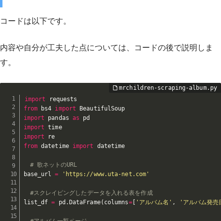
コードは以下です。
内容や自分が工夫した点については、コードの後で説明しま
す。
import
from
 bs4 
import
import
 pandas 
as
import
import
from
 datetime 
import
 datetime

# 歌ネットのURL
base_url 
=
'https://www.uta-net.com'
#スクレイピングしたデータを入れる表を作成
list_df 
=
 pd
.
DataFrame
(
columns
=
[
'アルバム名'
,
'アルバム発売
#アルバム一覧ページ